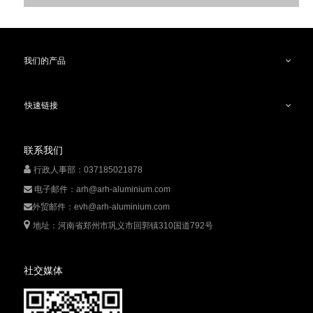
我们的产品
快速链接
选择大于努力，加入
艾锐海
将有更大的空间展示你的才
“
”
能，希望
与
你协同并进，共创美好前程！
联系我们

行政人事部：037185021878
电子邮件：
arh@arh-aluminium.com

外贸邮件：
evh@arh-aluminium.com


地址：河南省郑州市巩义市回郭镇310国道792号
社交媒体