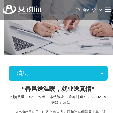
简体中文
English
消息
“春风送温暖，就业送真情”
浏览数量：
52
作者： 本站编辑 发布时间： 2022-02-19
来源：
本站
["wechat","weibo","qzone","douban","email"]
年
月
日，由巩义市人力资源和社会保障局主办，巩
2022
2
16