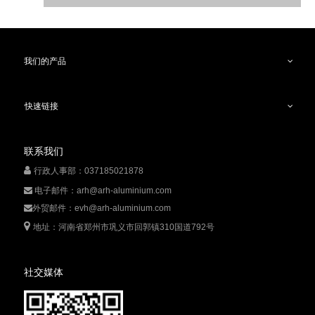
我们的产品
快速链接
演练结束，安环部主管张志辉对本次逃生演练进行了总结，
整个过程中员工沉着冷静、有序撤离，基本按照演练的预案执
联系我们
行，结合前期的消防安全教育培训，为演练的顺利进行奠定了良

行政人事部：037185021878
好基础。但有些员工紧急逃生意识不强，认真重视程度不够，今
后在思想教育上还要加强宣导。
电子邮件：
arh@arh-aluminium.com

生命无小事，消防演练不是游戏，通过此次演练，使大家熟
外贸邮件：
evh@arh-aluminium.com

悉了车间逃生的基本流程，对突发事件的应变能力有所提高，进

地址：河南省郑州市巩义市回郭镇310国道792号
一步增强了员工的消防意识和逃生自救能力。希望所有员工牢固
树立“预防为主，防消结合”的消防安全意识，防患于未然，为公
社交媒体
司的安全生产保驾护航。