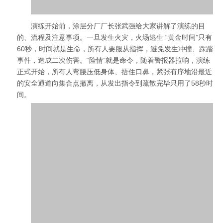
演练开始前，涂层分厂厂长张武强给大家讲解了演练的目
的、流程及注意事项。一旦发生火灾，火场逃生 “黄金时间”只有
60秒，时间就是生命，所有人要服从指挥，避免发生冲撞、踩踏
事件，造成二次伤害。“险情”就是命令，随着警报器拉响，演练
正式开始，所有人弯腰压低身体、捂住口鼻，紧张有序地沿最近
的安全通道向集合点撤离，从发出指令到疏散完毕只用了58秒时
间。