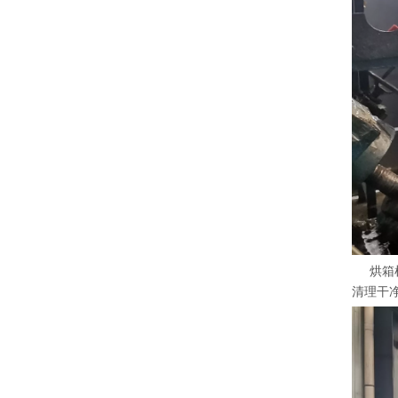
烘箱检
清理干