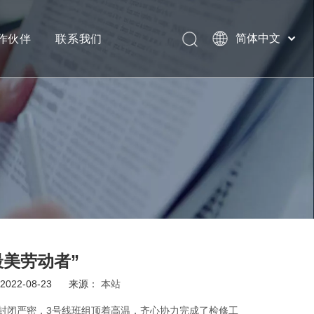
作伙伴
联系我们
简体中文
English
最美劳动者”
22-08-23 来源：
本站
间封闭严密，3号线班组顶着高温，齐心协力完成了检修工