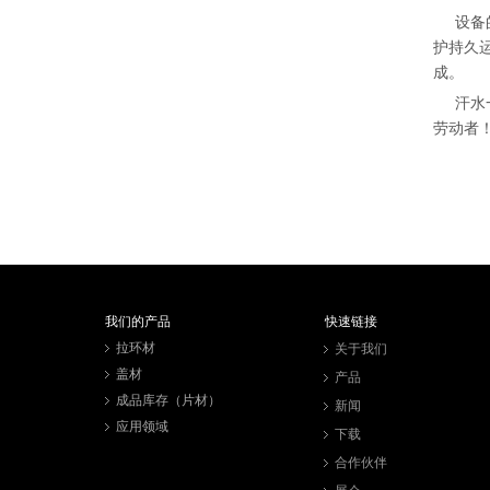
设备的
护持久
成。
汗水一
劳动者
我们的产品
快速链接
拉环材
关于我们
盖材
产品
成品库存（片材）
新闻
应用领域
下载
合作伙伴