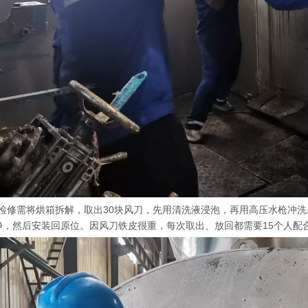
修需将烘箱拆解，取出30块风刀，先用清洗液浸泡，再用高压水枪冲洗
净，然后安装回原位。因风刀铁皮很重，每次取出、放回都需要15个人配