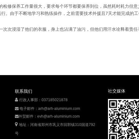
检修保养工作量很大，要求每个环节都要保养到位，虽然耗时耗力但意
运行。由于不断地学习和熟练操作，之前需要技术外援且7天才能完成的工
次次浸湿了他们的衣服，身上也沾满了油污，但他们用汗水诠释着责任
！
社交媒体
联系我们

行政人事部：037185021878
电子邮件：
arh@arh-aluminium.com

外贸邮件：
evh@arh-aluminium.com


地址：河南省郑州市巩义市回郭镇310国道792
号