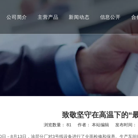
公司简介
主营产品
新闻动态
信息公开
合
拉环材
公司新闻
盖材
行业新闻
应用领域
致敬坚守在高温下的“
浏览数量：
81
作者： 本站编辑 发布时间： 20
","weibo","qzone","douban","email"]
0日－8月13日，涂层分厂对3号线设备进行了全面检修和保养。生产车