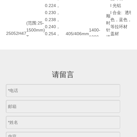
0.224，
l 光铝
0.230，
l 合金: 透
顺
0.238，
色，蓝色，黑
(范围:25-
时
0.240，
等拉环材
1500mm)
1400-
针
2
5052
H47
0.254，
405/406mm
盖材
Tor
1800mm
逆
0.260，
l 铝卷罐材(
±0.15mm
时
0.267，
酒，碳酸饮料
针
0.270，
l 不同规格铝
0.279，
(113,200,202
0.290，
l 印刷易拉盖
3
5042
H48
请留言
0.300，
0.305，
0.340，
0.360，
0.380，
4
3104
H48
0.406，
0.457，
0.460