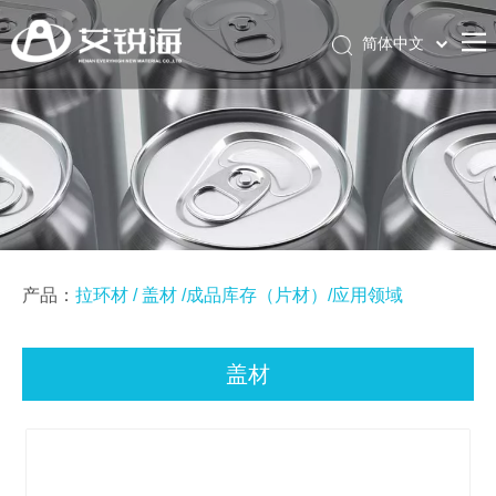
简体中文
English
产品：
拉环材
/
盖材
/
成品库存（片材）
/
应用领域
盖材