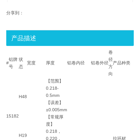
分享到：
产品描述
卷
铝牌
状
径
#
宽度
厚度
铝卷内径
铝卷外径
产品种类
号
态
方
向
【范围】
0.218-
0.5mm
H48
【误差】
±0.005mm
1
5182
【常规厚
度】
0.218，
H19
0.220，
拉环材